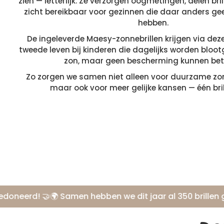
zien — letterlijk. Ze verzorgen oogmetingen, delen bri
zicht bereikbaar voor gezinnen die daar anders g
hebben.
De ingeleverde Maesy-zonnebrillen krijgen via deze
tweede leven bij kinderen die dagelijks worden bloot
zon, maar geen bescherming kunnen bet
Zo zorgen we samen niet alleen voor duurzame z
maar ook voor meer gelijke kansen — één bril 
rd! 🤝
🌍 Samen hebben we dit jaar al 350 brillen gedone