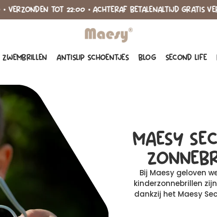
ONDEN TOT 22:00 • ACHTERAF BETALEN
ALTIJD GRATIS VERZENDIN
MAESY®
ZWEMBRILLEN
ANTISLIP SCHOENTJES
BLOG
SECOND LIFE
MAESY SEC
ZONNEBR
Bij Maesy geloven w
kinderzonnebrillen zi
dankzij het Maesy Sec