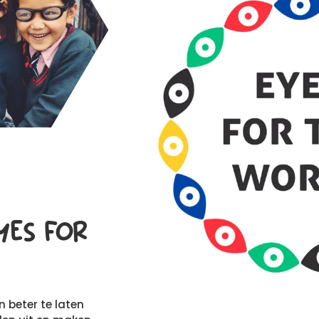
YES FOR
n beter te laten