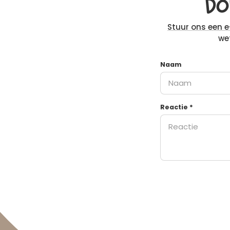
DO
Stuur ons een 
wet
Naam
Reactie
*