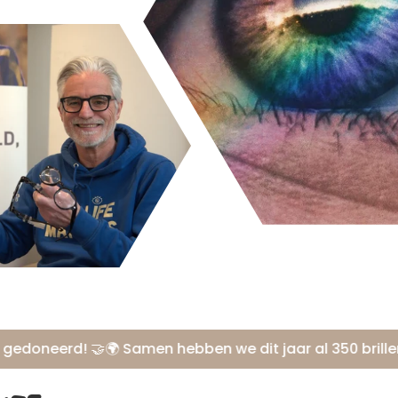
eerd! 🤝
🌍 Samen hebben we dit jaar al 350 brillen ged