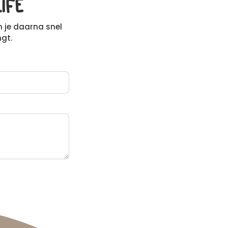
IFE
n je daarna snel
ngt.