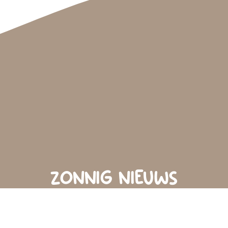
ZONNIG NIEUWS
onze nieuwsbrief en blijf op de hoogte van de nieuwste col
handige tips.