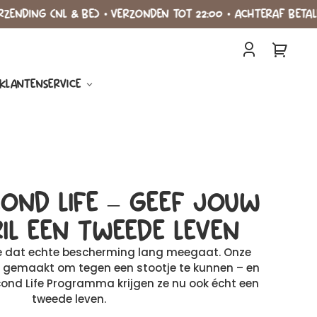
G (NL & BE) • VERZONDEN TOT 22:00 • ACHTERAF BETALEN
ALTIJ
Inloggen
Je
winkelw
KLANTENSERVICE
OND LIFE – GEEF JOUW
IL EEN TWEEDE LEVEN
e dat echte bescherming lang meegaat. Onze
jn gemaakt om tegen een stootje te kunnen – en
ond Life Programma krijgen ze nu ook écht een
tweede leven.